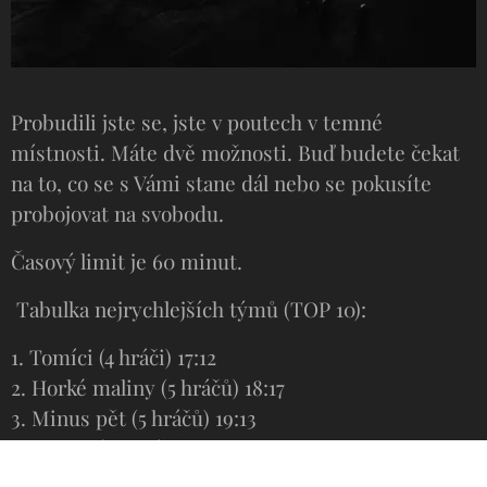
Probudili jste se, jste v poutech v temné
místnosti. Máte dvě možnosti. Buď budete čekat
na to, co se s Vámi stane dál nebo se pokusíte
probojovat na svobodu.
Časový limit je 60 minut.
Tabulka nejrychlejších týmů (TOP 10):
1. Tomíci (4 hráči) 17:12
2. Horké maliny (5 hráčů) 18:17
3. Minus pět (5 hráčů) 19:13
4. Filutové (4 hráči) 19:40
5. Sochoři (4 hráči) 19:58